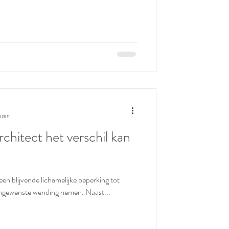
ezen
chitect het verschil kan
en blijvende lichamelijke beperking tot
ongewenste wending nemen. Naast...