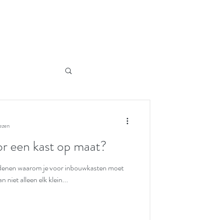
lezen
r een kast op maat?
0 redenen waarom je voor inbouwkasten moet
n niet alleen elk klein...