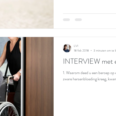
LVI
18 feb 2018
3 minuten om te l
INTERVIEW met ee
1. Waarom deed u een beroep op e
zware hersenbloeding kreeg, kwam e