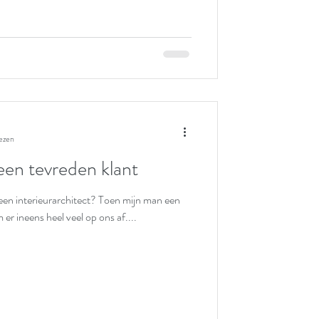
ezen
n tevreden klant
en interieurarchitect? Toen mijn man een
r ineens heel veel op ons af....