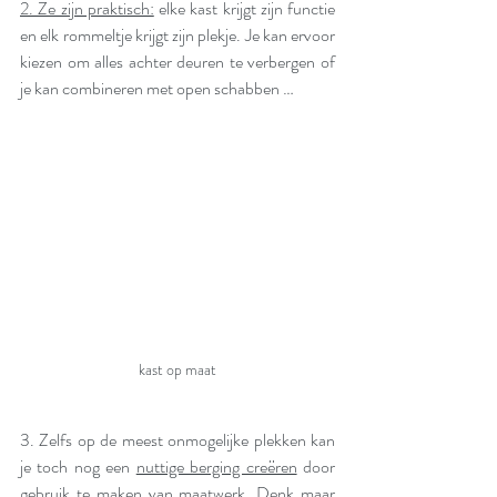
2. Ze zijn praktisch:
 elke kast krijgt zijn functie 
en elk rommeltje krijgt zijn plekje. Je kan ervoor 
kiezen om alles achter deuren te verbergen of 
je kan combineren met open schabben …
kast op maat
3. Zelfs op de meest onmogelijke plekken kan 
je toch nog een 
nuttige berging creëren
 door 
gebruik te maken van maatwerk. Denk maar 