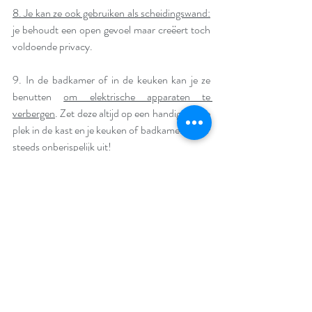
8. Je kan ze ook gebruiken als scheidingswand:
je behoudt een open gevoel maar creëert toch 
voldoende privacy.
9. In de badkamer of in de keuken kan je ze 
benutten 
om elektrische apparaten te 
verbergen
. Zet deze altijd op een handige vaste 
plek in de kast en je keuken of badkamer ziet er 
steeds onberispelijk uit! 
10. Je kan zelfs een 
binnendeur in het 
maatwerk verwerken of de wanden bekleden
met hetzelfde materiaal als de inbouwkast. 
Hierdoor lijkt de kamer meteen groter en 
strakker. 