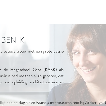
 BEN IK
 creatieve vrouw met een grote passie
an de Hogeschool Gent (KASK) als
urvirus had me toen al zo gebeten, dat
ool de opleiding architectuurtekenen
ijk aan de slag als zelfstandig interieurarchitect bij Atelier De