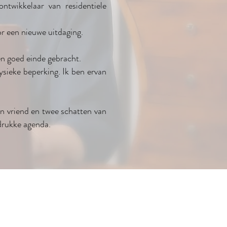
ontwikkelaar van residentiele
or een nieuwe uitdaging.
een goed einde gebracht.
sieke beperking. Ik ben ervan
jn vriend en twee schatten van
 drukke agenda.