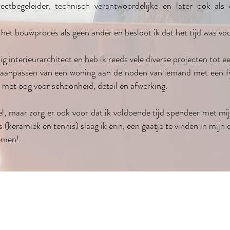
ectbegeleider, technisch verantwoordelijke en later ook als 
 het bouwproces als geen ander en besloot ik dat het tijd was vo
ig interieurarchitect en heb ik reeds vele diverse projecten tot 
t aanpassen van een woning aan de noden van iemand met een fy
n met oog voor schoonheid, detail en afwerking.
el, maar zorg er ook voor dat ik voldoende tijd spendeer met mi
(keramiek en tennis) slaag ik erin, een gaatje te vinden in mijn
oemen!